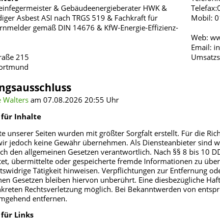
einfegermeister & Gebäudeenergieberater HWK &
Telefax
iger Asbest ASI nach TRGS 519 & Fachkraft für
Mobil: 
nmelder gemäß DIN 14676 & KfW-Energie-Effizienz-
Web: ww
Email: i
traße 215
Umsatzs
ortmund
ngsausschluss
 Walters
am 07.08.2026 20:55 Uhr
für Inhalte
te unserer Seiten wurden mit größter Sorgfalt erstellt. Für die Rich
ir jedoch keine Gewähr übernehmen. Als Diensteanbieter sind wi
ch den allgemeinen Gesetzen verantwortlich. Nach §§ 8 bis 10 DD
htet, übermittelte oder gespeicherte fremde Informationen zu üb
htswidrige Tätigkeit hinweisen. Verpflichtungen zur Entfernung 
nen Gesetzen bleiben hiervon unberührt. Eine diesbezügliche Haft
nkreten Rechtsverletzung möglich. Bei Bekanntwerden von entsp
umgehend entfernen.
für Links