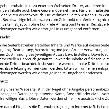
ebot enthält Links zu externen Webseiten Dritter, auf deren Inha
mden Inhalte auch keine Gewähr übernehmen. Für die Inhalte der v
 der Seiten verantwortlich. Die verlinkten Seiten wurden zum Ze
. Rechtswidrige Inhalte waren zum Zeitpunkt der Verlinkung nich
en Seiten ist jedoch ohne konkrete Anhaltspunkte einer Rechtsve
rletzungen werden wir derartige Links umgehend entfernen.
recht
 die Seitenbetreiber erstellten Inhalte und Werke auf diesen Sei
ältigung, Bearbeitung, Verbreitung und jede Art der Verwertung 
chen Zustimmung des jeweiligen Autors bzw. Erstellers. Downloads
merziellen Gebrauch gestattet. Soweit die Inhalte auf dieser Seit
chte Dritter beachtet. Insbesondere werden Inhalte Dritter als so
echtsverletzung aufmerksam werden, bitten wir um einen entsp
rletzungen werden wir derartige Inhalte umgehend entfernen.
hutz
ung unserer Webseite ist in der Regel ohne Angabe personenbezo
bezogene Daten (beispielsweise Name, Anschrift oder eMail-Adres
 freiwilliger Basis. Diese Daten werden ohne Ihre ausdrückliche 
n darauf hin, dass die Datenübertragung im Internet (z.B. bei d