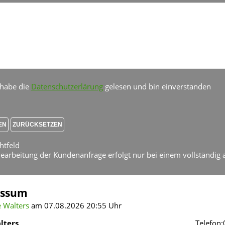
 habe die
Datenschutzerlärung
gelesen und bin einverstanden
chtfeld
earbeitung der Kundenanfrage erfolgt nur bei einem vollständig 
essum
 Walters
am 07.08.2026 20:55 Uhr
lters
Telefon