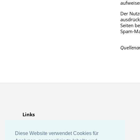
aufweisen
Der Nutz
ausdrück
Seiten b
Spam-Mai
Quellena
Links
Bundesverband der Schornsteinfeger
Dena (Deutsche Energie Agentur)
Diese Website verwendet Cookies für