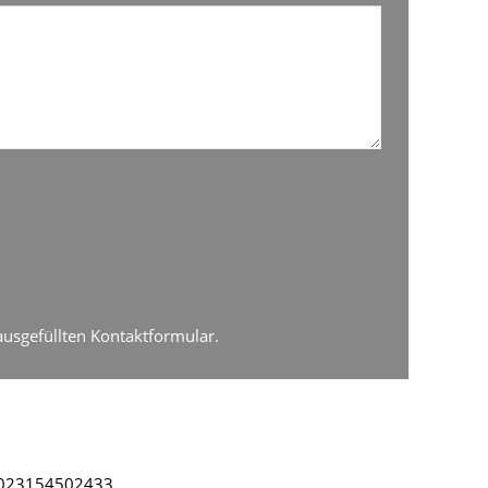
ausgefüllten Kontaktformular.
:023154502433