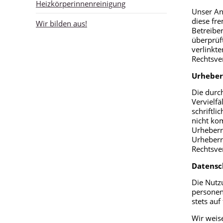
Heizkörperinnenreinigung
Unser Ang
diese fre
Wir bilden aus!
Betreiber
überprüft
verlinkt
Rechtsve
Urheber
Die durch
Vervielf
schriftli
nicht kom
Urheberre
Urheberr
Rechtsve
Datensc
Die Nutz
personen
stets auf
Wir weise