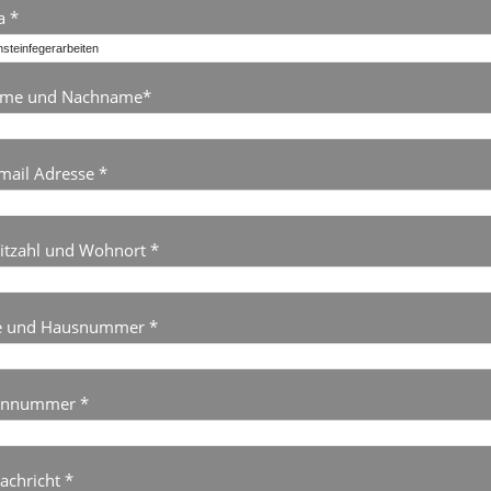
 *
ame und Nachname*
mail Adresse *
eitzahl und Wohnort *
e und Hausnummer *
onnummer *
achricht *