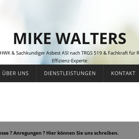
MIKE WALTERS
 HWK & Sachkundiger Asbest ASI nach TRGS 519 & Fachkraft fü
Effizienz-Experte
ÜBER UNS
DIENSTLEISTUNGEN
KONTAKT
esse ? Anregungen ? Hier können Sie uns schreiben.