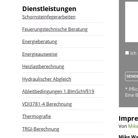
Dienstleistungen
Schornsteinfegerarbeiten
Feuerungstechnische Beratung
Energieberatung
Ich
Energieausweise
Heizlastberechnung
Hydraulischer Abgleich
* Pfli
Ableitbedingungen 1.BImSchV§19
Eine B
VDI3781-4 Berechnung
Thermografie
Impr
Von
Mike
TRGI-Berechnung
Mike Wa