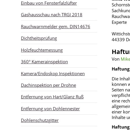
Einbau von Fensterfalzlüfter
Schornst
Sachkund
Gashausschau nach TRGI 2018
Rauchwar
Experte
Rauchwarnmelder gem. DIN14676
Wittichs
Dichtheitsprüfung
44339 D
Holzfeuchtemessung
Haftu
Von
Mike
360° Kamerainspektion
Haftung 
Kamera/Endoskop Inspektionen
Die Inhal
können w
Dachinspektion per Drohne
Seiten na
verpflic
Entfernung von Hart/Glanz Ruß
eine rec
allgemei
Entfernung von Dohlennester
einer ko
Inhalte 
Dohlenschutzgitter
Haftung 