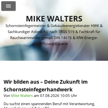
MIKE WALTERS
Schornsteinfegermeister & Gebäudeenergieberater HWK &
Sachkundiger Asbest ASI nach TRGS 519 & Fachkraft für
Rauchwarnmelder gemäß DIN 14676 & KfW-Energie-
Effizienz-Experte
Wir bilden aus – Deine Zukunft im
Schornsteinfegerhandwerk
Von
Mike Walters
am 07.08.2026 10:05 Uhr
Du suchst einen spannenden Beruf mit Verantwortung,