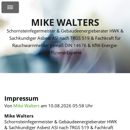
MIKE WALTERS
Schornsteinfegermeister & Gebäudeenergieberater HWK &
Sachkundiger Asbest ASI nach TRGS 519 & Fachkraft für
Rauchwarnmelder gemäß DIN 14676 & KfW-Energie-
Effizienz-Experte
Impressum
Von
Mike Walters
am 10.08.2026 05:58 Uhr
Mike Walters
Schornsteinfegermeister & Gebäudeenergieberater HWK
& Sachkundiger Asbest ASI nach TRGS 519 & Fachkraft